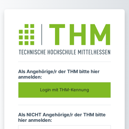
Zum Hauptinhalt
Anmelden bei '
Als Angehörige/r der THM bitte hier
anmelden:
Login mit THM-Kennung
Als NICHT Angehörige/r der THM bitte
hier anmelden: